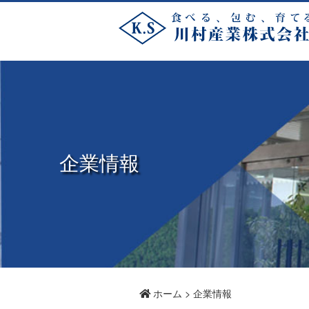
取扱商品
企業情報
Company Information
Product Information
企業情報
川村産業の取扱商品をご紹介し
川村産業株式会社の企業紹介で
ます。
す。
企業概要
でん粉
安心安全の国産原材料と国
食の専門商社である当社の
場加工のでん粉をお届けい
概要です。
ます。
詳細を見る
詳細を見る
ホーム
>
企業情報