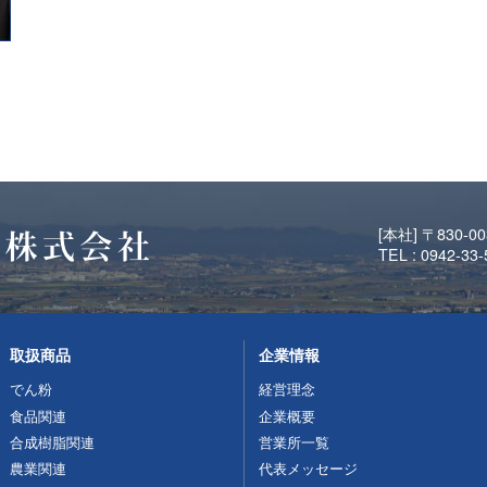
[本社] 〒830-
TEL : 0942-33
取扱商品
企業情報
でん粉
経営理念
食品関連
企業概要
合成樹脂関連
営業所一覧
農業関連
代表メッセージ