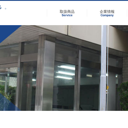
取扱商品
企業情報
Service
Company
営業所一覧
食品関連
代表メッセージ
合成樹脂関連
内工
企業
みなさんの要望に応えていける
日本各地にある当社の営業所一
様々な用途に応じて原料選定
当社代表から皆様へのメッセ
たし
「食文化コーディネート」 を
覧です。
ら着色まで最適なご提案をい
ジです。
約束します。
します。
詳細を見る
詳細を見る
詳細を見る
詳細を見る