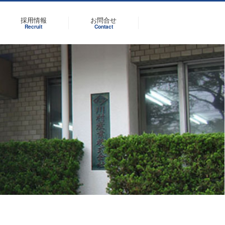
採用情報
お問合せ
Recruit
Contact
包装・梱包・物流資材
農業関連
会社沿革
企業行動規範
製品の包装・梱包資材から物流
か
ー
「安心・安全」「減肥・減農
当社の歴史と沿革をご紹介しま
当社の企業・個人の行動規範で
に欠かせない各種資材を取り揃
た
薬」「高品質・多収量」がテー
す。
す。
えています。
マです。
詳細を見る
詳細を見る
詳細を見る
詳細を見る