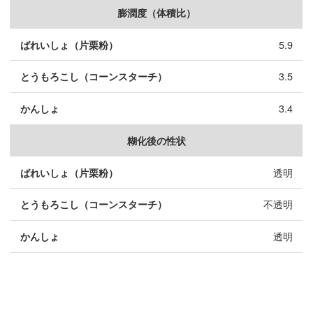
膨潤度（体積比）
5.9
3.5
3.4
糊化後の性状
透明
不透明
透明